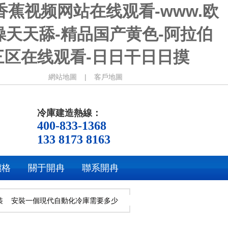
香蕉视频网站在线观看-www.欧
操天天舔-精品国产黄色-阿拉伯
三区在线观看-日日干日日摸
網站地圖
|
客戶地圖
冷庫建造熱線：
400-833-1368
133 8173 8163
價格
關于開冉
聯系開冉
裝
安裝一個現代自動化冷庫需要多少