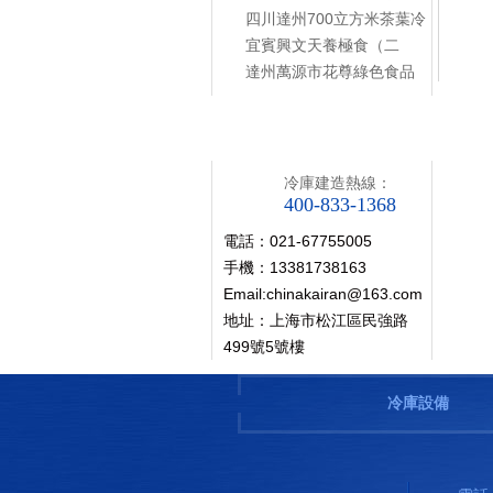
案例
原料食品冷庫工程項目
四川達州700立方米茶葉冷
藏保鮮庫工程設計建造方
宜賓興文天養極食（二
案
期)1000立方米食品恒溫冷
達州萬源市花尊綠色食品
庫工程設計建造方案
2300立方米食品冷庫工程
設計建造方案
聯系開冉
冷庫建造熱線：
400-833-1368
電話：021-67755005
手機：13381738163
Email:chinakairan@163.com
地址：上海市松江區民強路
499號5號樓
冷庫設備