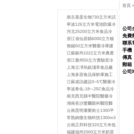
開冉隨機案例
首頁
南京基蛋生物730立方米試
劑冷庫項目完工
寧波126立方米電池防爆冷
公司
庫項目_上海開冉制冷
河北25200立方米食品冷
免費熱
庫項目—上海開冉制冷
浙江省仙居縣6000立方楊
聯系電
梅冷庫項目_上海開冉制冷
無錫50立方米醫藥冷庫建
手機
造項目_上海開冉制冷
江蘇蘇州1022立方米農產
傳真：
品冷庫建造工程項目—開
浙江臺州50立方實驗室冷
郵箱：
冉制冷
庫建造工程項目—開冉制
上海立凈烏鎮淺草食品廠
公司
冷
300立方米食品冷庫工程項
上海多甜食品保鮮庫施工
目
案例
江蘇凌訊建設0~5℃醫藥冷
庫工程案例
寧波奉化-18~-25C食品冷
凍庫工程安裝案例
南充西充縣中醫院醫藥冷
藏庫建設案例
湖南長沙愛爾眼科醫院醫
藥冷庫案例
云南昆明康樂衛士1300平
米疫苗制劑車間冷庫案例
常熟納微生物科技1300m3
甲類防爆冷藏庫新工程案
云南正邦科技320立方米低
例
溫化工防爆冷庫建造工程
福建福州2000立方米奶茶