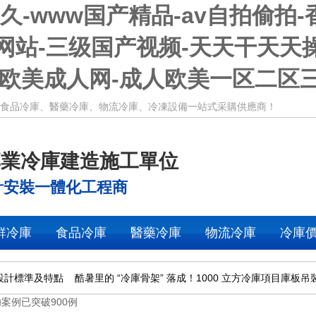
-www国产精品-av自拍偷拍-
网站-三级国产视频-天天干天天
亚洲欧美成人网-成人欧美一区二区
冷庫、醫藥冷庫、物流冷庫、冷凍設備一站式采購供應商！
專業冷庫建造施工單位
計安裝一體化工程商
鮮冷庫
食品冷庫
醫藥冷庫
物流冷庫
冷庫
設計標準及特點
酷暑里的 “冷庫骨架” 落成！1000 立方冷庫項目庫板吊